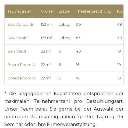
Tagungsraum
Größe
Etage
Theaterbestuhlung
Konfe
Sala Garibaldi
152 m²
Lobby
90
48
Sala Vivaldi
135 m²
Lobby
63
30
Sala Verdi
32 m²
6
40
18
Board Room A
22 m²
6
16
10
Board Room B
22 m²
6
16
10
* Die angegebenen Kapazitäten entsprechen der
maximalen Teilnehmerzahl pro Bestuhlungsart.
Unser Team berät Sie gerne bei der Auswahl der
optimalen Raumkonfiguration für Ihre Tagung, Ihr
Seminar oder Ihre Firmenveranstaltung.